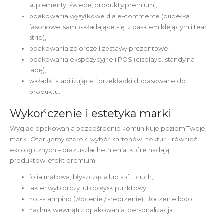
suplementy, świece, produkty premium),
opakowania wysyłkowe dla e-commerce (pudełka
fasonowe, samoskładające się, z paskiem klejącym i tear
strip),
opakowania zbiorcze i zestawy prezentowe,
opakowania ekspozycyjne i POS (displaye, standy na
ladę),
wkładki stabilizujące i przekładki dopasowane do
produktu.
Wykończenie i estetyka marki
Wygląd opakowania bezpośrednio komunikuje poziom Twojej
marki. Oferujemy szeroki wybór kartonów i tektur – również
ekologicznych – oraz uszlachetnienia, które nadają
produktowi efekt premium:
folia matowa, błyszcząca lub soft touch,
lakier wybiórczy lub połysk punktowy,
hot-stamping (złocenie / srebrzenie), tłoczenie logo,
nadruk wewnątrz opakowania, personalizacja.