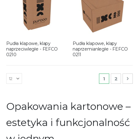
Pudła klapowe, klapy
Pudła klapowe, klapy
naprzeciwległe - FEFCO
naprzemianległe - FEFCO
0210
0211
Strona
Aktualnie czyt
Strona
Str
Nas
1
2
Opakowania kartonowe –
estetyka i funkcjonalność
w jednym