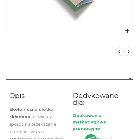
Przejdź
na
początek
galerii
Opis
Dedykowane
dla:
Ekologiczna ulotka
Opakowania
składana
to świetny
marketingowe i
sposób na przekazanie
promocyjne
informacji w stylu