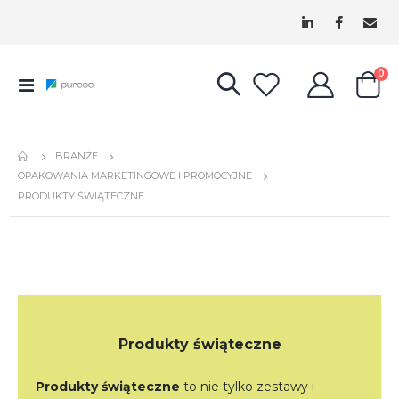
pr
0
Przełącznik
Cart
Nav
BRANŻE
OPAKOWANIA MARKETINGOWE I PROMOCYJNE
PRODUKTY ŚWIĄTECZNE
Produkty świąteczne
Produkty świąteczne
to nie tylko zestawy i