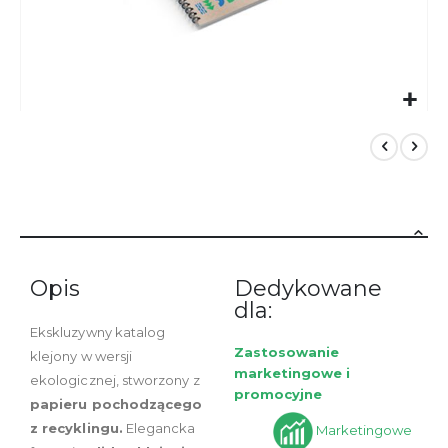
Przejdź
na
początek
galerii
Opis
Dedykowane
dla:
Ekskluzywny katalog
Zastosowanie
klejony w wersji
marketingowe i
ekologicznej, stworzony z
promocyjne
papieru pochodzącego
z recyklingu.
Elegancka
Marketingowe